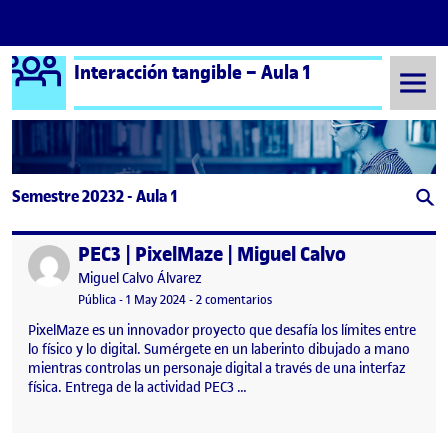
Logo Ágora
Interacción tangible – Aula 1
Saltar al contenido
Semestre 20232 - Aula 1
PEC3 | PixelMaze | Miguel Calvo
Publicado por
Publicado por
Miguel Calvo Álvarez
Visibilidad:
Fecha de publicación
en PEC3 | PixelMaze | Miguel Cal
Pública
-
1 May 2024
-
2 comentarios
PixelMaze es un innovador proyecto que desafía los límites entre
lo físico y lo digital. Sumérgete en un laberinto dibujado a mano
mientras controlas un personaje digital a través de una interfaz
física. Entrega de la actividad PEC3 …