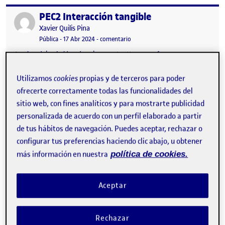
PEC2 Interacción tangible
Publicado por
Publicado por
Xavier Quilis Pina
Visibilidad:
Fecha de publicación
en PEC2 Interacción tangible
Pública
-
17 Abr 2024
-
comentario
Aquí os dejo el vídeo de mi proyecto. Un «semaforo» que
dependiendo de la luz que recibe se ilumina uno u otro led.
También lleva un piezoeléctrico para realizar sonido según la
Utilizamos
cookies
propias y de terceros para poder
frecuencia que reciba. Entrega de la actividad PEC2 …
ofrecerte correctamente todas las funcionalidades del
sitio web, con fines analíticos y para mostrarte publicidad
personalizada de acuerdo con un perfil elaborado a partir
Pec 2 Primer proyecto arduino
de tus hábitos de navegación. Puedes aceptar, rechazar o
Publicado por
configurar tus preferencias haciendo clic abajo, u obtener
Publicado por
Carlos Jiménez Barrio
Visibilidad:
Fecha de publicación
en Pec 2 Primer proyecto arduino
Pública
-
10 Abr 2024
-
comentario
más información en nuestra
política de cookies.
Descripción del Proyecto: En este proyecto, he intentado fusionar
la tecnología con la expresión musical. Utilizando un Arduino
Aceptar
como base, estoy creando un instrumento que responde a la
proximidad física para generar música. Gracias al uso de un
sensor capacitivo, este instrumento permite a los usuarios
interactuar con el sonido de una manera completamente nueva.
Rechazar