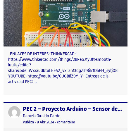
ENLACES DE INTERES: THINKERCAD:
https://www.tinkercad.com/things/2BFeGJ1yBft-smooth-
luulia/editel?
sharecode=WxxrudbtuLEE52_vxLan13qgZlPRil71DaFH_syfjO8
YOUTUBE: https://youtu.be/6UGBIlZ9Y_Y Entrega de la
actividad PEC2 …
PEC 2 – Proyecto Arduino – Sensor de Temperatura Clínico
Publicado por
Publicado por
Daniela Giraldo Pardo
Visibilidad:
Fecha de publicación
en PEC 2 – Proyecto Arduino – Sens
Pública
-
9 Abr 2024
-
comentario