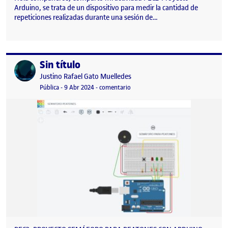
Arduino, se trata de un dispositivo para medir la cantidad de
repeticiones realizadas durante una sesión de…
Sin título
Publicado por
Publicado por
Justino Rafael Gato Muelledes
Visibilidad:
Fecha de publicación
en Sin título
Pública
-
9 Abr 2024
-
comentario