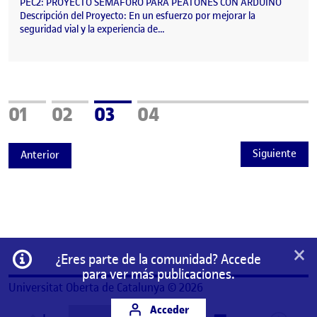
PEC2: PROYECTO SEMÁFORO PARA PEATONES CON ARDUINO
Descripción del Proyecto: En un esfuerzo por mejorar la
seguridad vial y la experiencia de…
Página
Página
Página
Página
01
02
03
04
Siguiente
Anterior
×
Información
¿Eres parte de la comunidad? Accede
para ver más publicaciones.
Universitat Oberta de Catalunya © 2026
Acceder