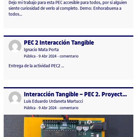
Dejo mi trabajo para esta PEC accesible para todos, por si alguien
siente curiosidad de verlo al completo. Demo: Enhorabuena a
todos…
PEC 2 Interacción Tangible
Publicado por
Publicado por
Ignacio Mata Porta
Visibilidad:
Fecha de publicación
8 abril, 2024 9:30 am
en PEC 2 Interacción Tangible
Pública
-
9 Abr 2024
-
comentario
Entrega de la actividad PEC2 …
Interacción Tangible – PEC 2. Proyecto Arduino (Introducción al entorno de Arduino)
Publicado por
Publicado por
Luis Eduardo Urdaneta Martucci
Visibilidad:
Fecha de publicación
8 abril, 2024 11:12 pm
en Interacción Tangible – PEC 2. Pr
Pública
-
9 Abr 2024
-
comentario