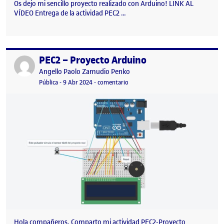
Os dejo mi sencillo proyecto realizado con Arduino! LINK AL
VÍDEO Entrega de la actividad PEC2 …
PEC2 – Proyecto Arduino
Publicado por
Publicado por
Angello Paolo Zamudio Penko
Visibilidad:
Fecha de publicación
9 abril, 2024 11:30 pm
en PEC2 – Proyecto Arduino
Pública
-
9 Abr 2024
-
comentario
Hola compañeros, Comparto mi actividad PEC2-Proyecto