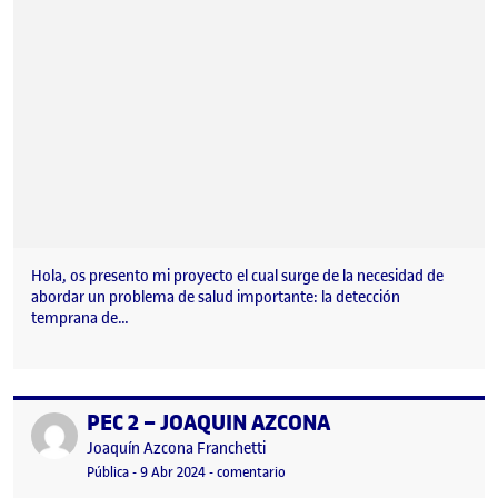
Hola, os presento mi proyecto el cual surge de la necesidad de
abordar un problema de salud importante: la detección
temprana de…
PEC 2 – JOAQUIN AZCONA
Publicado por
Publicado por
Joaquín Azcona Franchetti
Visibilidad:
Fecha de publicación
en PEC 2 – JOAQUIN AZCONA
Pública
-
9 Abr 2024
-
comentario