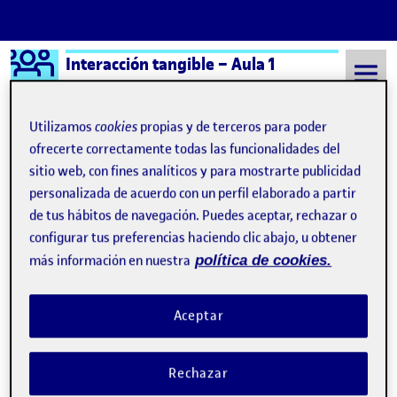
Logo Ágora
Interacción tangible – Aula 1
Saltar al contenido
Utilizamos
cookies
propias y de terceros para poder
ofrecerte correctamente todas las funcionalidades del
sitio web, con fines analíticos y para mostrarte publicidad
Semestre 20232 - Aula 1
17 Abril, 2024
personalizada de acuerdo con un perfil elaborado a partir
17 Abril, 2024
de tus hábitos de navegación. Puedes aceptar, rechazar o
configurar tus preferencias haciendo clic abajo, u obtener
más información en nuestra
política de cookies.
PEC2 Interacción tangible
Publicado por
Publicado por
Xavier Quilis Pina
Visibilidad:
Fecha de publicación
en PEC2 Interacción tangible
Pública
-
17 Abr 2024
-
comentario
Aceptar
Aquí os dejo el vídeo de mi proyecto. Un «semaforo» que
dependiendo de la luz que recibe se ilumina uno u otro led.
Rechazar
También lleva un piezoeléctrico para realizar sonido según la
frecuencia que reciba. Entrega de la actividad PEC2 …