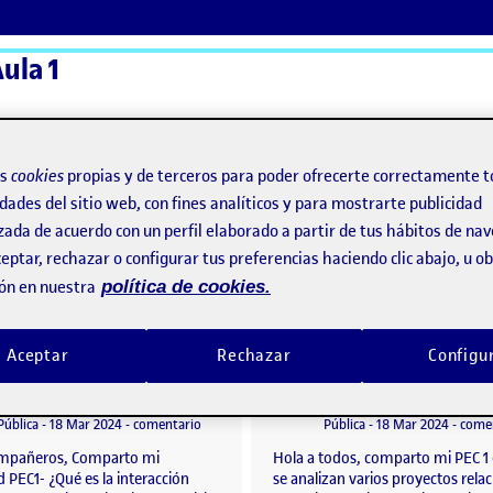
ula 1
ActiFolios
Ay
os
cookies
propias y de terceros para poder ofrecerte correctamente t
dades del sitio web, con fines analíticos y para mostrarte publicidad
zada de acuerdo con un perfil elaborado a partir de tus hábitos de na
EC1
eptar, rechazar o configurar tus preferencias haciendo clic abajo, u 
ón en nuestra
política de cookies.
d PEC1
Aceptar
Rechazar
Configu
PEC1- ¿Qué es la interacción tangible?
o por
Publicado por
Publicado por
Publicado por
Angello Paolo Zamudio Penko
Ivan Torres Ramos
IÓN PERSONA-ORDENADOR
Visibilidad:
Fecha de publicación
9 abril, 2024 11:35 pm
en PEC1- ¿Qué es la interacción tangible?
Visibilidad:
Fecha de publicació
Pública
-
18 Mar 2024
-
comentario
Pública
-
18 Mar 2024
-
come
mpañeros, Comparto mi
Hola a todos, comparto mi PEC 1 
d PEC1- ¿Qué es la interacción
se analizan varios proyectos rela