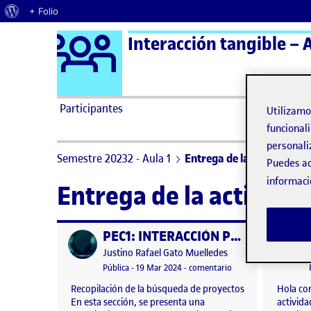
Acerca de WordPress
+ Folio
Logo Ágora
Interacción tangible – A
Saltar al contenido
Participantes
Utilizam
funcionali
personali
Semestre 20232 - Aula 1
Entrega de la actividad P
Puedes ac
informaci
Entrega de la activida
PEC1: INTERACCIÓN PERSONA-ORDENADOR
Publicado por
Publicad
Publicado por
Justino Rafael Gato Muelledes
Visibilidad:
Fecha de publicación
en PEC1: INTERACC
Pública
-
19 Mar 2024
-
comentario
Recopilación de la búsqueda de proyectos
Hola co
En esta sección, se presenta una
activida