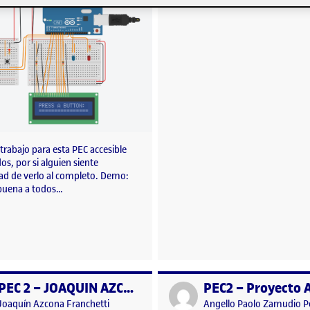
trabajo para esta PEC accesible
os, por si alguien siente
dad de verlo al completo. Demo:
uena a todos…
PEC 2 – JOAQUIN AZCONA
o por
Publicado por
Publicado por
Publicado por
Joaquín Azcona Franchetti
Angello Paolo Zamudio 