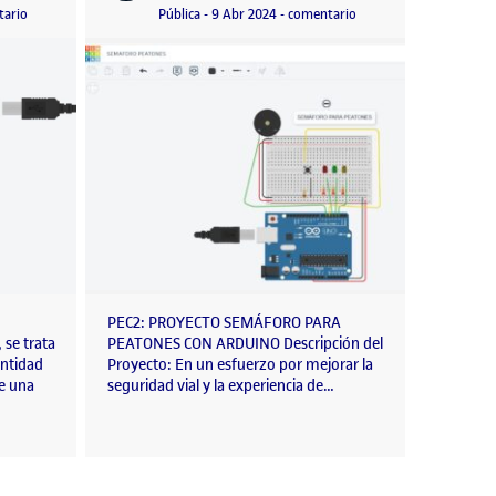
n
2024 11:30 pm
en PEC2 – Proyecto Arduino
Visibilidad:
Fecha de publicación
en Sin título
tario
Pública
-
9 Abr 2024
-
comentario
PEC2: PROYECTO SEMÁFORO PARA
 se trata
PEATONES CON ARDUINO Descripción del
antidad
Proyecto: En un esfuerzo por mejorar la
te una
seguridad vial y la experiencia de…