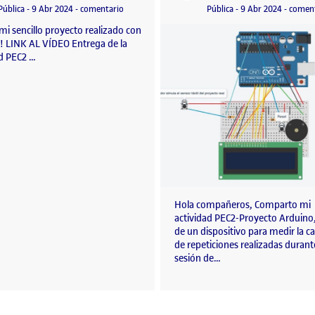
rduino – Sensor de Temperatura Clínico
Visibilidad:
Fecha de publicación
en PEC 2 – JOAQUIN AZCONA
Visibilidad:
Fecha de publicació
9 abril, 
Pública
-
9 Abr 2024
-
comentario
Pública
-
9 Abr 2024
-
comen
mi sencillo proyecto realizado con
! LINK AL VÍDEO Entrega de la
ad PEC2 …
Hola compañeros, Comparto mi
actividad PEC2-Proyecto Arduino,
de un dispositivo para medir la c
de repeticiones realizadas duran
sesión de…