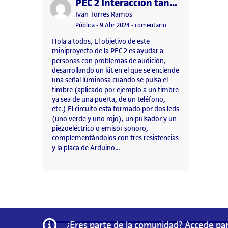
PEC 2 Interacción tangible
Publicado por
Publicado por
Ivan Torres Ramos
Visibilidad:
Fecha de publicación
en PEC 2 Interacción t
Pública
-
9 Abr 2024
-
comentario
Hola a todos, El objetivo de este
miniproyecto de la PEC 2 es ayudar a
personas con problemas de audición,
desarrollando un kit en el que se enciende
una señal luminosa cuando se pulsa el
timbre (aplicado por ejemplo a un timbre
ya sea de una puerta, de un teléfono,
etc.) El circuito esta formado por dos leds
(uno verde y uno rojo), un pulsador y un
piezoeléctrico o emisor sonoro,
complementándolos con tres resistencias
y la placa de Arduino…
Información
¿Eres parte de la comunidad? Accede par