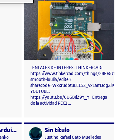
ENLACES DE INTERES: THINKERCAD:
https://www.tinkercad.com/things/2BFeGJ1yBft-
smooth-luulia/editel?
sharecode=WxxrudbtuLEE52_vxLan13qgZlPRil71DaFH_sy
YOUTUBE:
https://youtu.be/6UGBIlZ9Y_Y Entrega
de la actividad PEC2 …
PEC2 – Proyecto Arduino
Sin título
Publicado por
Publicado por
Penko
Justino Rafael Gato Muelledes