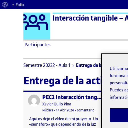
Acerca de WordPress
+ Folio
Logo Ágora
Interacción tangible – A
Saltar al contenido
Participantes
Semestre 20232 - Aula 1
Entrega de la actividad P
Utilizam
funcionali
Entrega de la activida
personali
Puedes ac
PEC2 Interacción tangible
Publicado por
Publicad
informaci
Publicado por
Xavier Quilis Pina
Visibilidad:
Fecha de publicación
en PEC2 Interacción t
Pública
-
17 Abr 2024
-
comentario
Aquí os dejo el vídeo de mi proyecto. Un
«semaforo» que dependiendo de la luz