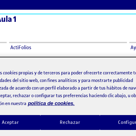
ula 1
ActiFolios
Ay
EC2
os
cookies
propias y de terceros para poder ofrecerte correctamente t
dades del sitio web, con fines analíticos y para mostrarte publicidad
d PEC2
zada de acuerdo con un perfil elaborado a partir de tus hábitos de na
eptar, rechazar o configurar tus preferencias haciendo clic abajo, u 
PEC 2
o por
Publicado por
ón en nuestra
política de cookies.
Publicado por
Publicado por
Brais Oliveira Sanjurjo
Ignacio Mata Porta
angible
Visibilidad:
Fecha de publicación
13 abril, 2024 1:51 am
en PEC 2
Visibilidad:
Fecha de publicació
8 abril, 
Pública
-
10 Abr 2024
-
comentario
Pública
-
9 Abr 2024
-
comen
Aceptar
Rechazar
Configu
Entrega de la actividad PEC2 …