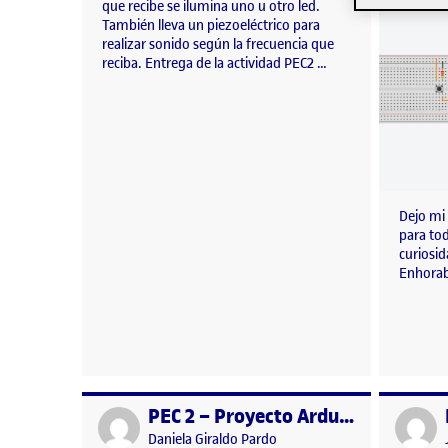
que recibe se ilumina uno u otro led.
También lleva un piezoeléctrico para
realizar sonido según la frecuencia que
reciba. Entrega de la actividad PEC2 …
Dejo mi 
para tod
curiosi
Enhorab
PEC 2 – Proyecto Arduino – Sensor de Temperatura Clínico
Publicado por
Publicad
Publicado por
Daniela Giraldo Pardo