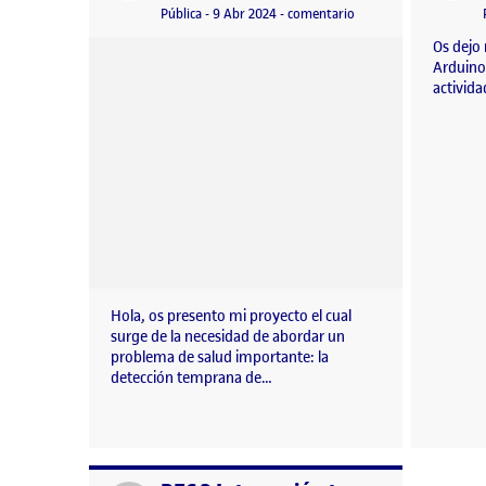
Visibilidad:
Fecha de publicación
en PEC 2 – Proyecto A
Pública
-
9 Abr 2024
-
comentario
Os dejo 
Arduino
activid
Hola, os presento mi proyecto el cual
surge de la necesidad de abordar un
problema de salud importante: la
detección temprana de…