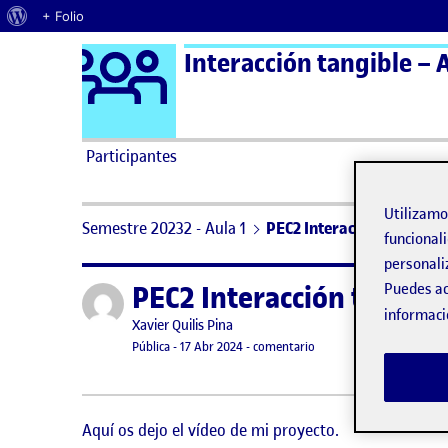
Acerca de WordPress
+ Folio
Logo Ágora
Interacción tangible – A
Saltar al contenido
Participantes
Utilizam
Semestre 20232 - Aula 1
PEC2 Interacción tangible
funcionali
personali
PEC2 Interacción tangibl
Puedes ac
Publicado por
informaci
Publicado por
Xavier Quilis Pina
Visibilidad:
Fecha de publicación
en PEC2 Interacción tang
Pública
-
17 Abr 2024
-
comentario
Aquí os dejo el vídeo de mi proyecto.