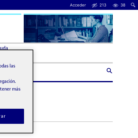
Acceder
213
38
uda
odas las
vegación.
obtener más
rar