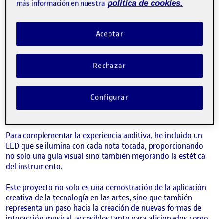
En este proyecto, he intentado fusionar la tecnología con la
más información en nuestra
política de cookies.
expresión musical. Utilizando un Arduino como base, estoy
creando un instrumento que responde a la proximidad física
para generar música. Gracias al uso de un sensor capacitivo,
Aceptar
este instrumento permite a los usuarios interactuar con el
sonido de una manera completamente nueva.
Rechazar
Al tocar con tus manos el sensor, se pueden generar
diferentes notas, permitiendo una forma de «tocar»
diferente a lo habitual. Además, he incorporado un botón
Configurar
que, al presionarlo, activa una melodía preprogramada,
ofreciendo una experiencia musical más estructurada.
Para complementar la experiencia auditiva, he incluido un
LED que se ilumina con cada nota tocada, proporcionando
no solo una guía visual sino también mejorando la estética
del instrumento.
Este proyecto no solo es una demostración de la aplicación
creativa de la tecnología en las artes, sino que también
representa un paso hacia la creación de nuevas formas de
interacción musical, accesibles tanto para aficionados como