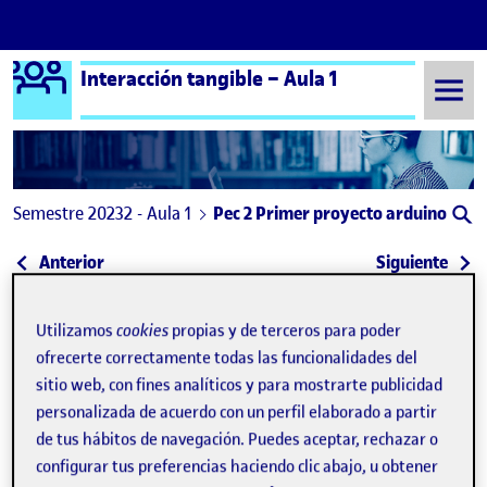
Logo Ágora
Interacción tangible – Aula 1
Saltar al contenido
Semestre 20232 - Aula 1
Pec 2 Primer proyecto arduino
Navegación de entradas
: PEC 2
: PEC
Anterior
Siguiente
Pec 2 Primer proyecto arduin
Publicado por
Utilizamos
cookies
propias y de terceros para poder
Publicado por
Carlos Jiménez Barrio
ofrecerte correctamente todas las funcionalidades del
Visibilidad:
Fecha de publicación
en Pec 2 Primer proyecto arduino
Pública
-
10 Abr 2024
-
comentario
sitio web, con fines analíticos y para mostrarte publicidad
personalizada de acuerdo con un perfil elaborado a partir
de tus hábitos de navegación. Puedes aceptar, rechazar o
Descripción del Proyecto:
configurar tus preferencias haciendo clic abajo, u obtener