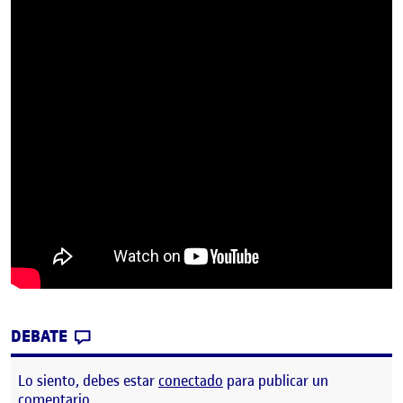
CONTRIBUTION
0
EN PEC 2 PRIMER PROYECTO ARDUINO
DEBATE
Lo siento, debes estar
conectado
para publicar un
comentario.