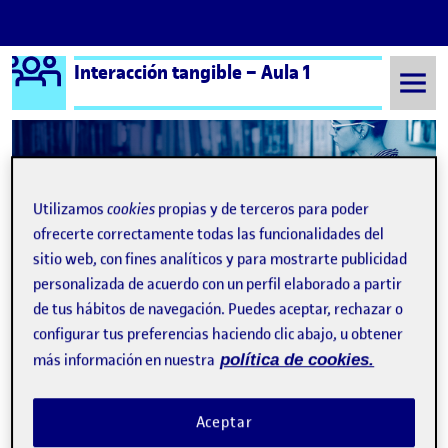
Logo Ágora
Interacción tangible – Aula 1
Saltar al contenido
Semestre 20232 - Aula 1
Carlos Jiménez Barrio
Utilizamos
cookies
propias y de terceros para poder
ofrecerte correctamente todas las funcionalidades del
Carlos Jiménez Barrio
sitio web, con fines analíticos y para mostrarte publicidad
personalizada de acuerdo con un perfil elaborado a partir
PEC 3
Publicado por
de tus hábitos de navegación. Puedes aceptar, rechazar o
Publicado por
Carlos Jiménez Barrio
configurar tus preferencias haciendo clic abajo, u obtener
Visibilidad:
Fecha de publicación
en PEC 3
Pública
-
2 May 2024
-
comentario
más información en nuestra
política de cookies.
https://www.youtube.com/watch?v=bzUylCI6nhI Este es el
desarrollo inicial de mi proyecto de piano interactivo, diseñado
Aceptar
para enriquecer la experiencia educativa musical a través de
tecnología y accesibilidad. Este instrumento permite a usuarios