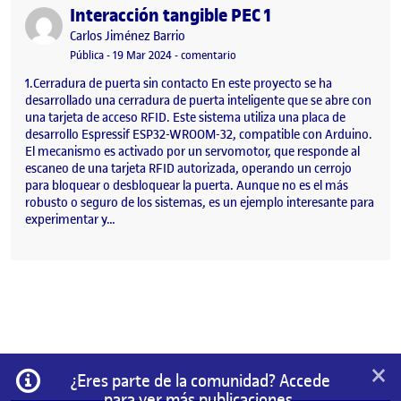
Interacción tangible PEC 1
Publicado por
Publicado por
Carlos Jiménez Barrio
Visibilidad:
Fecha de publicación
en Interacción tangible PEC 1
Pública
-
19 Mar 2024
-
comentario
1.Cerradura de puerta sin contacto En este proyecto se ha
desarrollado una cerradura de puerta inteligente que se abre con
una tarjeta de acceso RFID. Este sistema utiliza una placa de
desarrollo Espressif ESP32-WROOM-32, compatible con Arduino.
El mecanismo es activado por un servomotor, que responde al
escaneo de una tarjeta RFID autorizada, operando un cerrojo
para bloquear o desbloquear la puerta. Aunque no es el más
robusto o seguro de los sistemas, es un ejemplo interesante para
experimentar y…
×
Información
¿Eres parte de la comunidad? Accede
para ver más publicaciones.