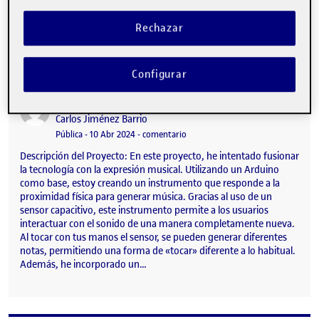
de todas las edades explorar la creación musical de manera
intuitiva, También incorporara varios sonidos para músicos mas
Rechazar
profesionales. Entrega de la actividad PEC3 …
Configurar
Pec 2 Primer proyecto arduino
Publicado por
Publicado por
Carlos Jiménez Barrio
Visibilidad:
Fecha de publicación
en Pec 2 Primer proyecto arduino
Pública
-
10 Abr 2024
-
comentario
Descripción del Proyecto: En este proyecto, he intentado fusionar
la tecnología con la expresión musical. Utilizando un Arduino
como base, estoy creando un instrumento que responde a la
proximidad física para generar música. Gracias al uso de un
sensor capacitivo, este instrumento permite a los usuarios
interactuar con el sonido de una manera completamente nueva.
Al tocar con tus manos el sensor, se pueden generar diferentes
notas, permitiendo una forma de «tocar» diferente a lo habitual.
Además, he incorporado un…