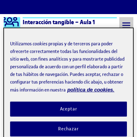
Logo Ágora
Interacción tangible – Aula 1
Saltar al contenido
Utilizamos
cookies
propias y de terceros para poder
ofrecerte correctamente todas las funcionalidades del
sitio web, con fines analíticos y para mostrarte publicidad
Semestre 20232 - Aula 1
PEC 2 – JOAQUIN AZCONA
personalizada de acuerdo con un perfil elaborado a partir
Navegación de entradas
: PEC2 – Proyecto Arduino
: PEC
Anterior
Siguiente
de tus hábitos de navegación. Puedes aceptar, rechazar o
configurar tus preferencias haciendo clic abajo, u obtener
PEC 2 – JOAQUIN AZCONA
Publicado por
más información en nuestra
política de cookies.
Publicado por
Joaquín Azcona Franchetti
Visibilidad:
Fecha de publicación
en PEC 2 – JOAQUIN AZCONA
Pública
-
9 Abr 2024
-
comentario
Aceptar
Os dejo mi sencillo proyecto realizado con Arduino!
Rechazar