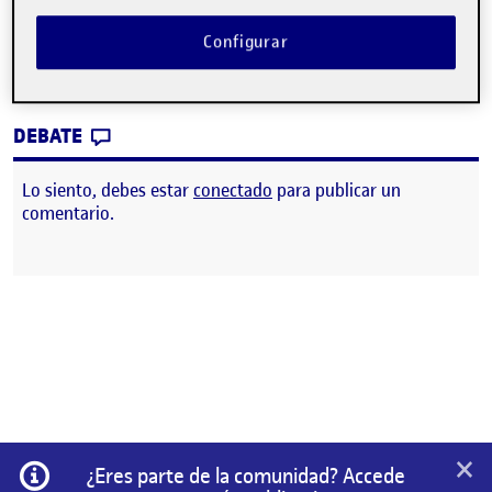
LINK AL VÍDEO
Configurar
Entrega de la actividad PEC2
CONTRIBUTION
0
EN PEC 2 – JOAQUIN AZCONA
DEBATE
Lo siento, debes estar
conectado
para publicar un
comentario.
×
Información
¿Eres parte de la comunidad? Accede