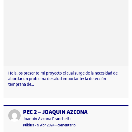
Hola, os presento mi proyecto el cual surge de la necesidad de
abordar un problema de salud importante: la detección
temprana de…
PEC 2 – JOAQUIN AZCONA
Publicado por
Publicado por
Joaquín Azcona Franchetti
Visibilidad:
Fecha de publicación
en PEC 2 – JOAQUIN AZCONA
Pública
-
9 Abr 2024
-
comentario