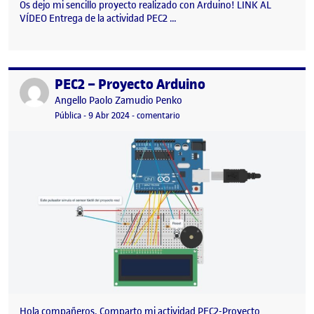
Os dejo mi sencillo proyecto realizado con Arduino! LINK AL
VÍDEO Entrega de la actividad PEC2 …
PEC2 – Proyecto Arduino
Publicado por
Publicado por
Angello Paolo Zamudio Penko
Visibilidad:
Fecha de publicación
9 abril, 2024 11:30 pm
en PEC2 – Proyecto Arduino
Pública
-
9 Abr 2024
-
comentario
Hola compañeros, Comparto mi actividad PEC2-Proyecto