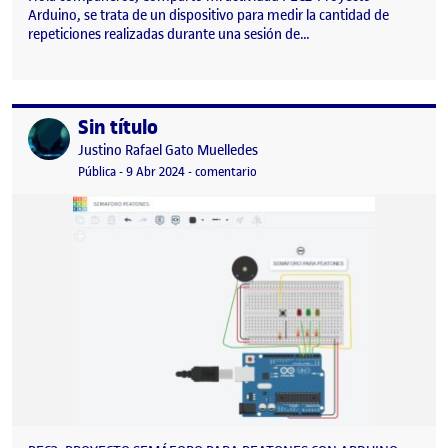
Arduino, se trata de un dispositivo para medir la cantidad de
repeticiones realizadas durante una sesión de…
Sin título
Publicado por
Publicado por
Justino Rafael Gato Muelledes
Visibilidad:
Fecha de publicación
en Sin título
Pública
-
9 Abr 2024
-
comentario