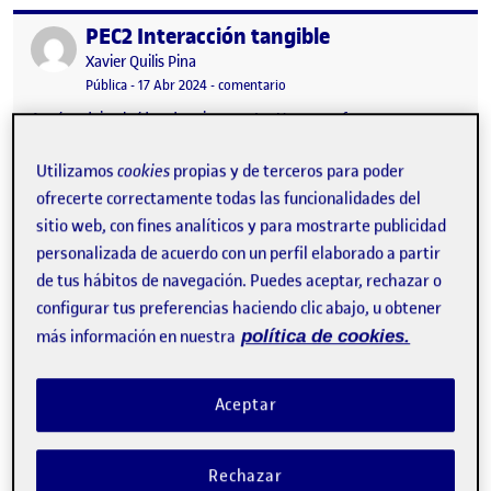
PEC2 Interacción tangible
Publicado por
Publicado por
Xavier Quilis Pina
Visibilidad:
Fecha de publicación
en PEC2 Interacción tangible
Pública
-
17 Abr 2024
-
comentario
Aquí os dejo el vídeo de mi proyecto. Un «semaforo» que
dependiendo de la luz que recibe se ilumina uno u otro led.
También lleva un piezoeléctrico para realizar sonido según la
Utilizamos
cookies
propias y de terceros para poder
frecuencia que reciba. Entrega de la actividad PEC2 …
ofrecerte correctamente todas las funcionalidades del
sitio web, con fines analíticos y para mostrarte publicidad
personalizada de acuerdo con un perfil elaborado a partir
Pec 2 Primer proyecto arduino
de tus hábitos de navegación. Puedes aceptar, rechazar o
Publicado por
configurar tus preferencias haciendo clic abajo, u obtener
Publicado por
Carlos Jiménez Barrio
Visibilidad:
Fecha de publicación
en Pec 2 Primer proyecto arduino
Pública
-
10 Abr 2024
-
comentario
más información en nuestra
política de cookies.
Descripción del Proyecto: En este proyecto, he intentado fusionar
la tecnología con la expresión musical. Utilizando un Arduino
Aceptar
como base, estoy creando un instrumento que responde a la
proximidad física para generar música. Gracias al uso de un
sensor capacitivo, este instrumento permite a los usuarios
interactuar con el sonido de una manera completamente nueva.
Rechazar