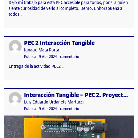
Dejo mi trabajo para esta PEC accesible para todos, por si alguien
siente curiosidad de verlo al completo. Demo: Enhorabuena a
todos…
PEC 2 Interacción Tangible
Publicado por
Publicado por
Ignacio Mata Porta
Visibilidad:
Fecha de publicación
8 abril, 2024 9:30 am
en PEC 2 Interacción Tangible
Pública
-
9 Abr 2024
-
comentario
Entrega de la actividad PEC2 …
Interacción Tangible – PEC 2. Proyecto Arduino (Introducción al entorno de Arduino)
Publicado por
Publicado por
Luis Eduardo Urdaneta Martucci
Visibilidad:
Fecha de publicación
8 abril, 2024 11:12 pm
en Interacción Tangible – PEC 2. Pr
Pública
-
9 Abr 2024
-
comentario