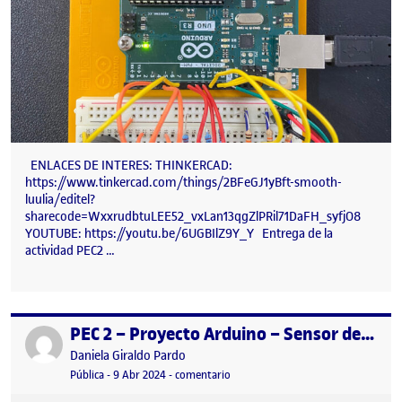
ENLACES DE INTERES: THINKERCAD:
https://www.tinkercad.com/things/2BFeGJ1yBft-smooth-
luulia/editel?
sharecode=WxxrudbtuLEE52_vxLan13qgZlPRil71DaFH_syfjO8
YOUTUBE: https://youtu.be/6UGBIlZ9Y_Y Entrega de la
actividad PEC2 …
PEC 2 – Proyecto Arduino – Sensor de Temperatura Clínico
Publicado por
Publicado por
Daniela Giraldo Pardo
Visibilidad:
Fecha de publicación
en PEC 2 – Proyecto Arduino – Sens
Pública
-
9 Abr 2024
-
comentario