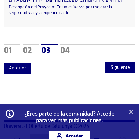
PEC2: PROYECTO SEMÁFORO PARA PEATONES CON ARDUINO
Descripción del Proyecto: En un esfuerzo por mejorar la
seguridad vial y la experiencia de…
Página
Página
Página
Página
01
02
03
04
Siguiente
Anterior
×
Información
¿Eres parte de la comunidad? Accede
para ver más publicaciones.
Universitat Oberta de Catalunya © 2026
Acceder