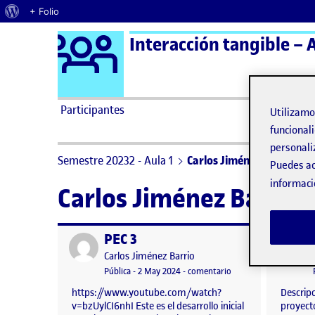
Acerca de WordPress
+ Folio
Logo Ágora
Interacción tangible – A
Saltar al contenido
Participantes
Utilizam
funcionali
personali
Semestre 20232 - Aula 1
Carlos Jiménez Barrio
Puedes ac
informaci
Carlos Jiménez Barrio
PEC 3
Publicado por
Publicad
Publicado por
Carlos Jiménez Barrio
Visibilidad:
Fecha de publicación
en PEC 3
Pública
-
2 May 2024
-
comentario
https://www.youtube.com/watch?
Descripc
v=bzUylCI6nhI Este es el desarrollo inicial
proyecto