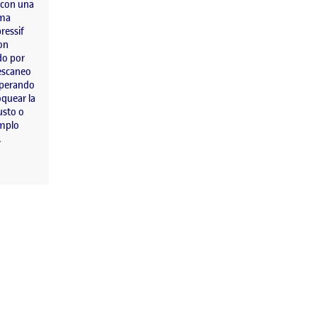
 con una
ema
ressif
on
do por
escaneo
operando
oquear la
usto o
emplo
…