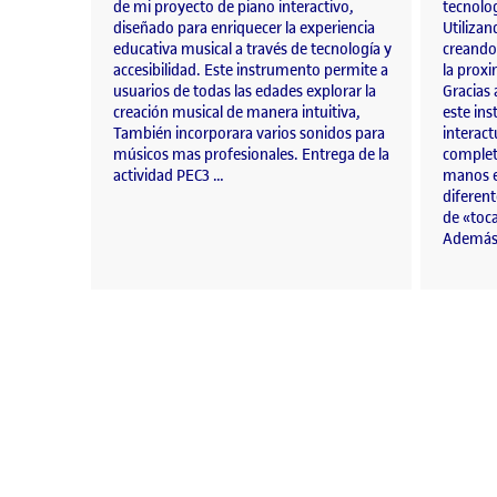
de mi proyecto de piano interactivo,
tecnolog
diseñado para enriquecer la experiencia
Utiliza
educativa musical a través de tecnología y
creando
accesibilidad. Este instrumento permite a
la proxi
usuarios de todas las edades explorar la
Gracias 
creación musical de manera intuitiva,
este in
También incorporara varios sonidos para
interac
músicos mas profesionales. Entrega de la
complet
actividad PEC3 …
manos e
diferen
de «toca
Además,