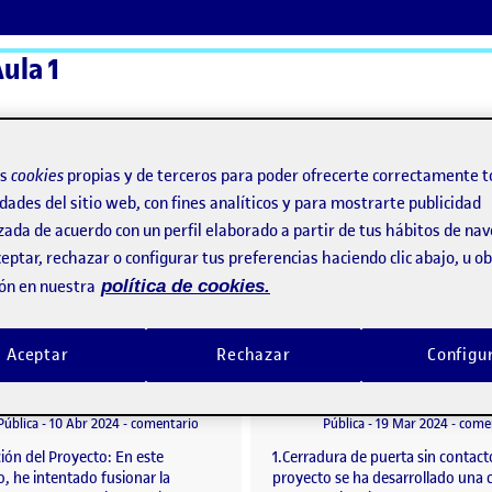
ula 1
ActiFolios
Ay
os
cookies
propias y de terceros para poder ofrecerte correctamente t
dades del sitio web, con fines analíticos y para mostrarte publicidad
zada de acuerdo con un perfil elaborado a partir de tus hábitos de na
eptar, rechazar o configurar tus preferencias haciendo clic abajo, u 
ón en nuestra
política de cookies.
Aceptar
Rechazar
Configu
Pec 2 Primer proyecto arduino
o por
Publicado por
Publicado por
Publicado por
Carlos Jiménez Barrio
Carlos Jiménez Barrio
Visibilidad:
Fecha de publicación
en Pec 2 Primer proyecto arduino
Visibilidad:
Fecha de publicació
Pública
-
10 Abr 2024
-
comentario
Pública
-
19 Mar 2024
-
come
ión del Proyecto: En este
1.Cerradura de puerta sin contact
, he intentado fusionar la
proyecto se ha desarrollado una 