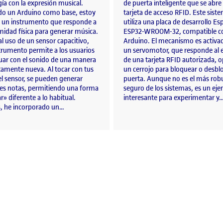
ía con la expresión musical.
de puerta inteligente que se abre
ndo un Arduino como base, estoy
tarjeta de acceso RFID. Este sist
 un instrumento que responde a
utiliza una placa de desarrollo Esp
midad física para generar música.
ESP32-WROOM-32, compatible c
al uso de un sensor capacitivo,
Arduino. El mecanismo es activa
strumento permite a los usuarios
un servomotor, que responde al 
tuar con el sonido de una manera
de una tarjeta RFID autorizada, 
amente nueva. Al tocar con tus
un cerrojo para bloquear o desbl
l sensor, se pueden generar
puerta. Aunque no es el más rob
tes notas, permitiendo una forma
seguro de los sistemas, es un ej
r» diferente a lo habitual.
interesante para experimentar y
 he incorporado un…