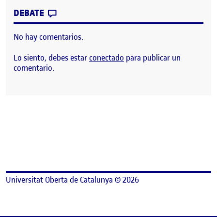
CONTRIBUTION
0
EN SIMON DICE
DEBATE
No hay comentarios.
Lo siento, debes estar
conectado
para publicar un
comentario.
Universitat Oberta de Catalunya © 2026