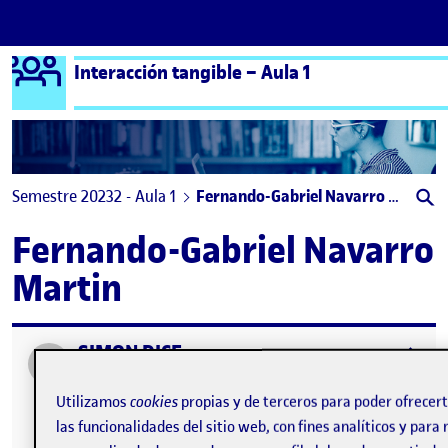
Logo Ágora
Interacción tangible – Aula 1
Saltar al contenido
Semestre 20232 - Aula 1
Fernando-Gabriel Navarro Martin
Fernando-Gabriel Navarro
Martin
SIMON DICE
Publicado por
expa
Publicado por
Fernando-Gabriel Navarro Martin
Visibilidad:
Fecha de publicación
en SIMON DICE
Pública
-
2 May 2024
-
comentario
Utilizamos
cookies
propias y de terceros para poder ofrecer
las funcionalidades del sitio web, con fines analíticos y para